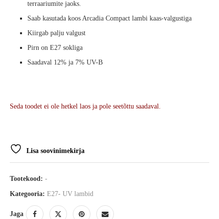
terraariumite jaoks.
Saab kasutada koos Arcadia Compact lambi kaas-valgustiga
Kiirgab palju valgust
Pirn on E27 sokliga
Saadaval 12% ja 7% UV-B
Seda toodet ei ole hetkel laos ja pole seetõttu saadaval.
Lisa soovinimekirja
Tootekood:
-
Kategooria:
E27- UV lambid
Jaga