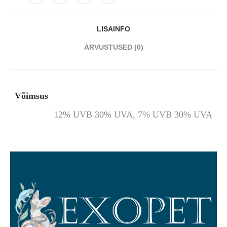
LISAINFO
ARVUSTUSED (0)
Võimsus
12% UVB 30% UVA, 7% UVB 30% UVA