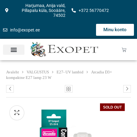
Harjumaa, Anija vald,
Pillapalu küla, Sooääre,
+372 56770472
74502
Minu konto
info@exopet.ee
Avaleht
VALGUSTUS
E27- UV lambid
Arcadia D3+
kompaktne E27 lamp 23 W
SOLD OUT