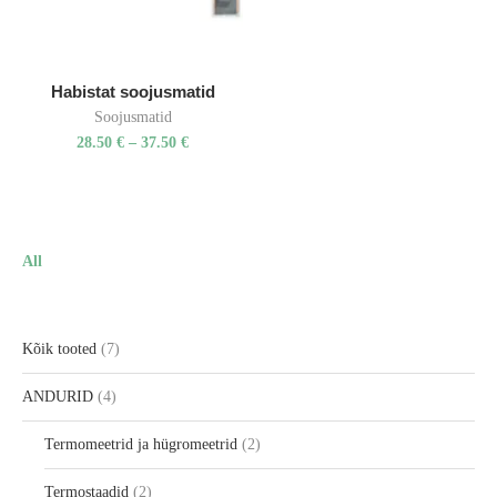
Habistat soojusmatid
Soojusmatid
28.50
€
–
37.50
€
All
Kõik tooted
7
ANDURID
4
Termomeetrid ja hügromeetrid
2
Termostaadid
2