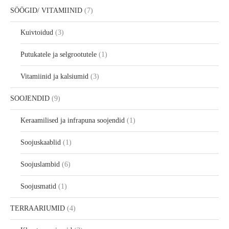
SÖÖGID/ VITAMIINID
7
Kuivtoidud
3
Putukatele ja selgrootutele
1
Vitamiinid ja kalsiumid
3
SOOJENDID
9
Keraamilised ja infrapuna soojendid
1
Soojuskaablid
1
Soojuslambid
6
Soojusmatid
1
TERRAARIUMID
4