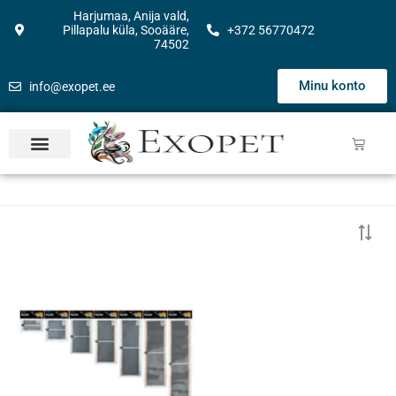
Harjumaa, Anija vald,
Pillapalu küla, Sooääre,
+372 56770472
74502
Minu konto
info@exopet.ee