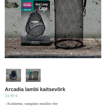
Arcadia lambi kaitsevõrk
24.99
€
– Kvaliteetne, vastupidav metallist võre