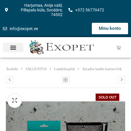
Harjumaa, Anija vald,
Pillapalu küla, Sooääre,
+372 56770472
74502
Minu konto
info@exopet.ee
Avaleht
VALGUSTUS
Lambikuplid
Arcadia lambi kaitsevõrk
SOLD OUT