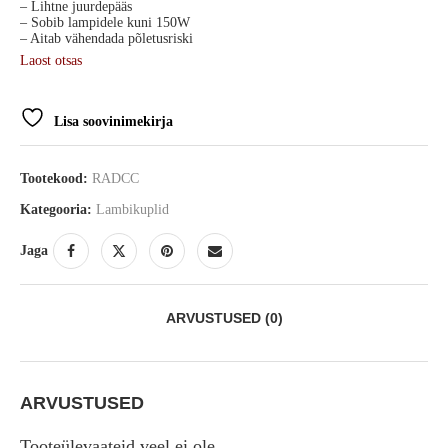
– Lihtne juurdepääs
– Sobib lampidele kuni 150W
– Aitab vähendada põletusriski
Laost otsas
Lisa soovinimekirja
Tootekood:
RADCC
Kategooria:
Lambikuplid
Jaga
ARVUSTUSED (0)
ARVUSTUSED
Tooteülevaateid veel ei ole.