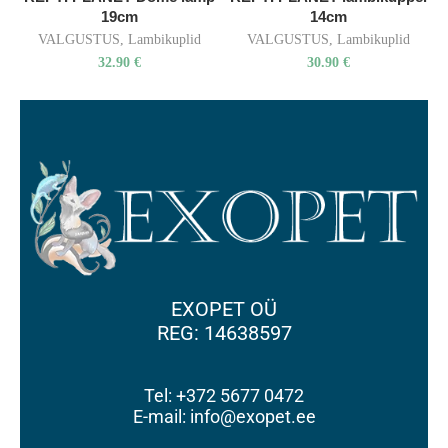
19cm
14cm
VALGUSTUS
,
Lambikuplid
VALGUSTUS
,
Lambikuplid
32.90
€
30.90
€
EXOPET OÜ
REG: 14638597
Tel: +372 5677 0472
E-mail: info@exopet.ee