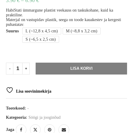
3.90
€
–
6.90
€
HabiStati ümmargune plastist veekauss on taskukohane, kuid ka
praktiline.
Materjal on vastupidav plastik, seega on toode kauakestev ja kergesti
puhastatav.
Suurus
L (~12,8 x 4,5 cm)
M (~8,8 x 3,2 cm)
S (~6,5 x 2,5 cm)
LISA KORVI
Lisa soovinimekirja
Tootekood:
-
Kategooria:
Söögi ja jooginõud
Jaga