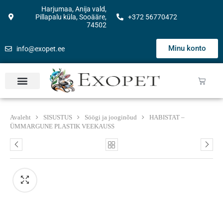
Harjumaa, Anija vald,
Pillapalu küla, Sooääre,
+372 56770472
74502
Minu konto
info@exopet.ee
Avaleht
SISUSTUS
Söögi ja jooginõud
HABISTAT –
ÜMMARGUNE PLASTIK VEEKAUSS