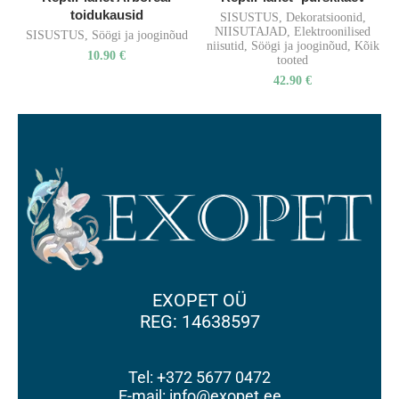
toidukausid
SISUSTUS
,
Dekoratsioonid
,
NIISUTAJAD
,
Elektroonilised
SISUSTUS
,
Söögi ja jooginõud
niisutid
,
Söögi ja jooginõud
,
Kõik
10.90
€
tooted
42.90
€
EXOPET OÜ
REG: 14638597
Tel: +372 5677 0472
E-mail: info@exopet.ee