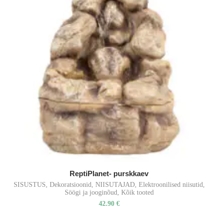
ReptiPlanet- purskkaev
SISUSTUS
,
Dekoratsioonid
,
NIISUTAJAD
,
Elektroonilised niisutid
,
Söögi ja jooginõud
,
Kõik tooted
42.90
€