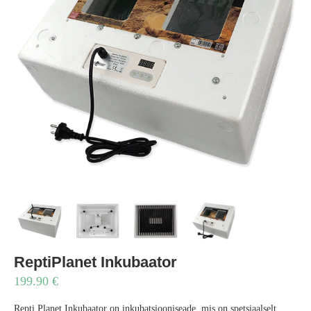
ReptiPlanet Inkubaator
199.90
€
Repti Planet Inkubaator on inkubatsiooniseade, mis on spetsiaalselt