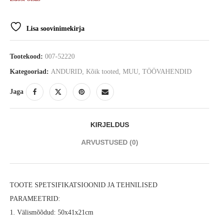
Lisa soovinimekirja
Tootekood:
007-52220
Kategooriad:
ANDURID
,
Kõik tooted
,
MUU
,
TÖÖVAHENDID
Jaga
KIRJELDUS
ARVUSTUSED (0)
TOOTE SPETSIFIKATSIOONID JA TEHNILISED
PARAMEETRID:
1. Välismõõdud: 50x41x21cm