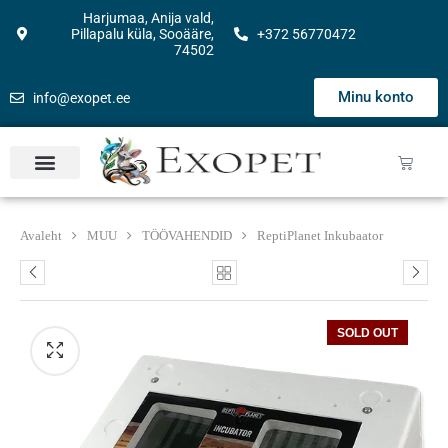
Harjumaa, Anija vald,
Pillapalu küla, Sooääre,
+372 56770472
74502
Minu konto
info@exopet.ee
Avaleht
MUU
TÖÖVAHENDID
ReptiPlanet Inkubaator
SOLD OUT