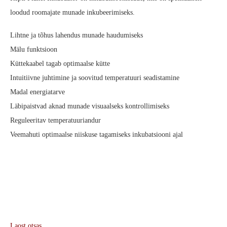
loodud roomajate munade inkubeerimiseks.
Lihtne ja tõhus lahendus munade haudumiseks
Mälu funktsioon
Küttekaabel tagab optimaalse kütte
Intuitiivne juhtimine ja soovitud temperatuuri seadistamine
Madal energiatarve
Läbipaistvad aknad munade visuaalseks kontrollimiseks
Reguleeritav temperatuuriandur
Veemahuti optimaalse niiskuse tagamiseks inkubatsiooni ajal
Laost otsas