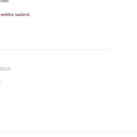
riumi.
 seetõttu saadaval.
USTUS