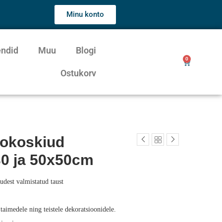
Minu konto
endid
Muu
Blogi
0
Ostukorv
ookoskiud
30 ja 50x50cm
udest valmistatud taust
 taimedele ning teistele dekoratsioonidele.