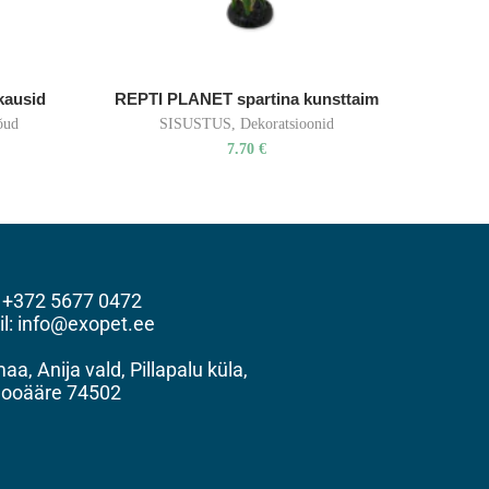
kausid
REPTI PLANET spartina kunsttaim
õud
SISUSTUS
,
Dekoratsioonid
7.70
€
: +372 5677 0472
il: info@exopet.ee
a, Anija vald, Pillapalu küla,
ooääre 74502