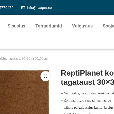
56770472
info@exopet.ee
Sisustus
Terraariumid
Valgustus
Sooj
skiud tagataust 30×30 ja 50x50cm
ReptiPlanet k
tagataust 30×
– Naturaalne, vastupidav kookoskiud
– Ronivad liigid saavad hea haarde
– Lihtne paigaldusalus kunst- ja elus