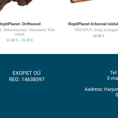
ReptiPlanet- Driftwood
ReptiPlanet Arboreal toidu
S
,
Dekoratsioonid
,
Varjualused
,
Kõik
SISUSTUS
,
Söögi ja joogin
tooted
10.90
€
11.50
€
–
25.50
€
EXOPET OÜ
Tel
E-ma
REG: 14638597
Aadress: Harjuma
S