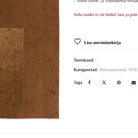
– Sobib kõrbe- ja vihmametsa terraa
Seda toodet ei ole hetkel laos ja pole
Lisa soovinimekirja
Tootekood:
-
Kategooriad:
Dekoratsioonid
,
SIS
Jaga