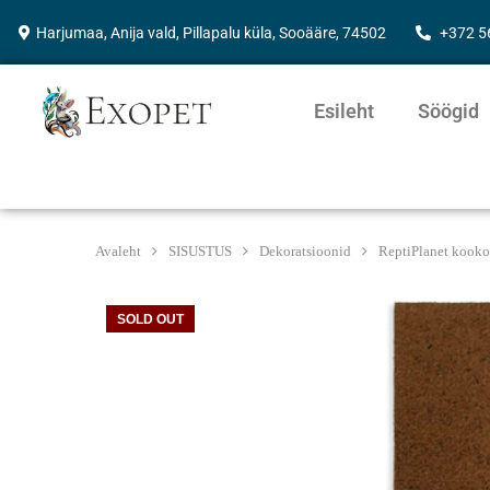
Harjumaa, Anija vald, Pillapalu küla, Sooääre, 74502
+372 
Esileht
Söögid
Avaleht
SISUSTUS
Dekoratsioonid
ReptiPlanet kooko
SOLD OUT