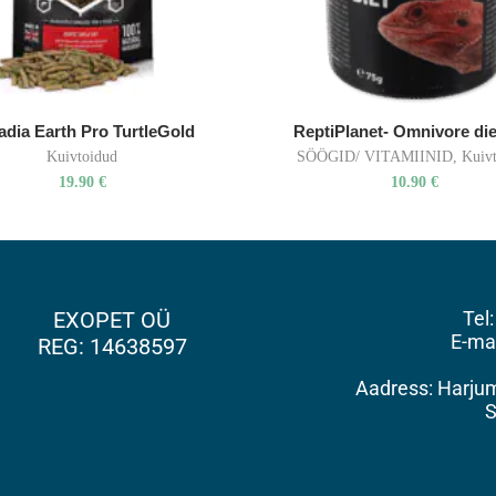
adia Earth Pro TurtleGold
ReptiPlanet- Omnivore die
Kuivtoidud
SÖÖGID/ VITAMIINID
,
Kuiv
19.90
€
10.90
€
EXOPET OÜ
Tel
E-ma
REG: 14638597
Aadress: Harjuma
S