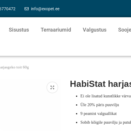
56770472
info@exopet.ee
Sisustus
Terraariumid
Valgustus
Sooj
arjasgeko toit 60g
HabiStat harja
Ei ole lisatud kunstlikke värva
Üle 20% päris puuvilju
9 peamist valguallikat
Sobib kõigile puuvilju ja putu