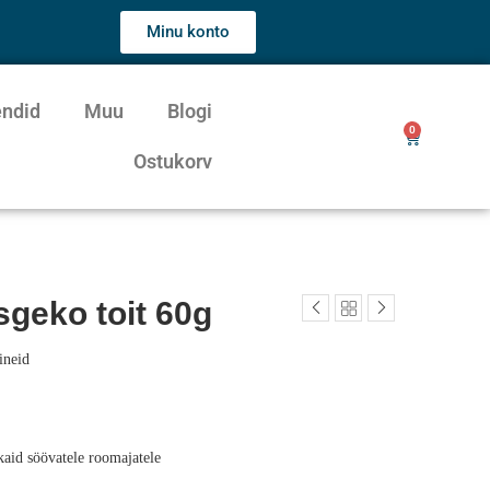
Minu konto
endid
Muu
Blogi
0
Ostukorv
sgeko toit 60g
ineid
kaid söövatele roomajatele