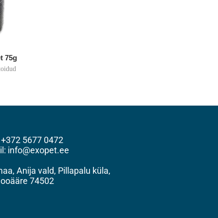
t 75g
toidud
: +372 5677 0472
il: info@exopet.ee
a, Anija vald, Pillapalu küla,
ooääre 74502