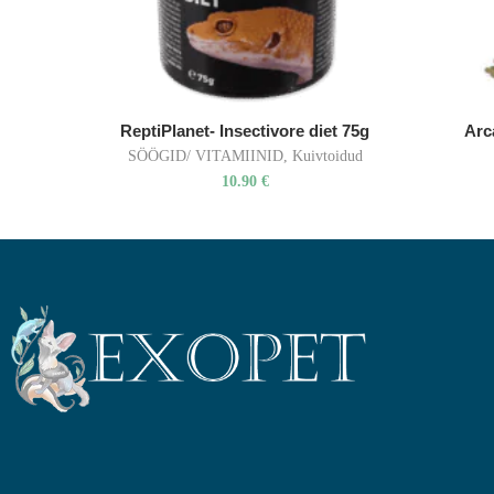
ReptiPlanet- Insectivore diet 75g
Arc
SÖÖGID/ VITAMIINID
,
Kuivtoidud
10.90
€