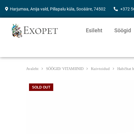
Harjumaa, Anija vald, Pillapalu küla, Sooääre, 74502
+372 
Esileht
Söögid
Avaleht
SÖÖGID/ VITAMIINID
Kuivtoidud
HabiStat h
SOLD OUT