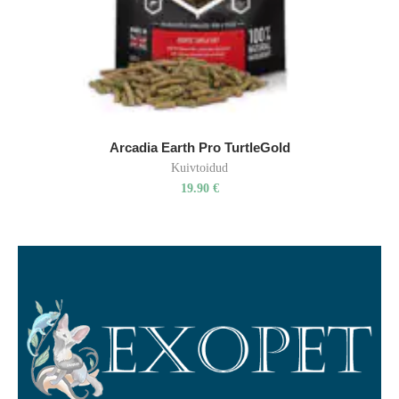
Arcadia Earth Pro TurtleGold
Kuivtoidud
19.90
€