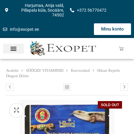
Harjumaa, Anija vald,
Pillapalu küla, Sooääre,
+372 56770472
74502
Minu konto
info@exopet.ee
Avaleht
SÖÖGID/ VITAMIINID
Kuivtoidud
Hikari Reptile
Dragon Delite
SOLD OUT