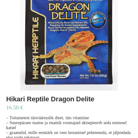
Hikari Reptile Dragon Delite
16.50
€
– Toitainetest täisväärtuslik dieet, täis vitamiine
– Suurepärane maitse ja enamik roomajaid aktsepteerib seda esimesel
katsel
– graanulid, mille eesmärk on vees leotamisel pehmeneda, et jäljendada
elus toidu tekstuuri