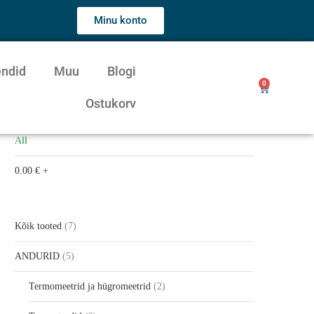
Minu konto
endid
Muu
Blogi
0
Ostukorv
All
0.00
€
+
Kõik tooted
7
ANDURID
5
Termomeetrid ja hügromeetrid
2