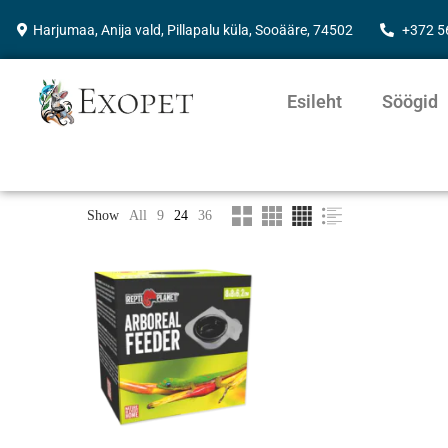
Harjumaa, Anija vald, Pillapalu küla, Sooääre, 74502
+372 
Esileht
Söögid
Show
All
9
24
36