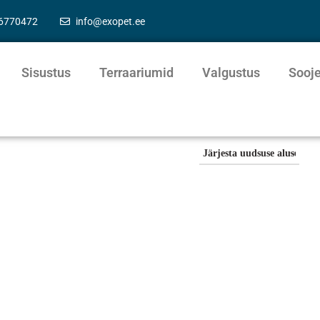
56770472
info@exopet.ee
Sisustus
Terraariumid
Valgustus
Sooj