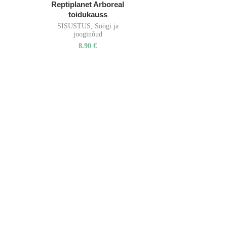
Reptiplanet Arboreal
toidukauss
SISUSTUS
,
Söögi ja
jooginõud
8.90
€