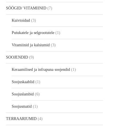
SÖÖGID/ VITAMIINID
7
Kuivtoidud
3
Putukatele ja selgrootutele
1
Vitamiinid ja kalsiumid
3
SOOJENDID
9
Keraamilised ja infrapuna soojendid
1
Soojuskaablid
1
Soojuslambid
6
Soojusmatid
1
TERRAARIUMID
4