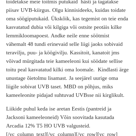
toidetakse meie toitmis putukaid
hästi ja tagatakse
piisav UVB-kiirgus. Olgu kinnisideeks, kuidas toidate
oma söögiputukaid. Ükskõik, kas tegemist on teie enda
kasvatatud dubia või kilgiga või ostsite peotäis kilke
lemmikloomapoest. Andke neile enne söötmist
vähemalt 48 tundi erinevaid selle liigi jaoks sobivaid
teravilju, puu- ja köögivilju. Kassitoit, kanatoit jms
võivad mürgitada teie kameeleoni kui söödate sellise
toitu peal kasvatatud kilki oma loomale.
Kindlasti ärge
unustage õietolmu lisamast. Ja seejärel uurige oma
liigile sobivat UVB taset. MBD on põhjus, miks
kameeleonite pidajad suhtuvad UVBsse nii kirglikult.
Liikide puhul keda ise aretan Eestis (pantreid ja
Jacksoni kameeleoneid) Võin soovitada kasutada
Arcadia 12% T5 HO UVB valgusteid.
[/vc_column_text][/vc_column][/vc_row][vc_row]