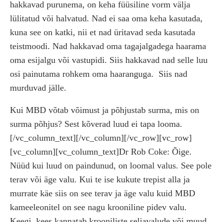
hakkavad purunema, on keha füüsiline vorm välja
lülitatud või halvatud. Nad ei saa oma keha kasutada,
kuna see on katki, nii et nad üritavad seda kasutada
teistmoodi. Nad hakkavad oma tagajalgadega haarama
oma esijalgu või vastupidi. Siis hakkavad nad selle luu
osi painutama rohkem oma haaranguga.
Siis nad
murduvad jälle.
Kui MBD võtab võimust ja põhjustab surma, mis on
surma põhjus? Sest kõverad luud ei tapa looma.
[/vc_column_text][/vc_column][/vc_row][vc_row]
[vc_column][vc_column_text]Dr Rob Coke: Õige.
Nüüd kui luud on paindunud, on loomal valus. See pole
terav või äge valu. Kui te ise kukute trepist alla ja
murrate käe siis on see terav ja äge valu kuid MBD
kameeleonitel on see nagu krooniline pidev valu.
Keegi, kees kannatab krooniliste seljavalude või muud