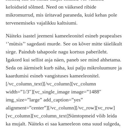
keloidseid sõlmed. Need on väikesed ribide
mikromurrud, mis üritavad paraneda, kuid kehas pole
tervenemiseks vajalikku kaltsiumi.
Näiteks isastel jeemeni kameeleonitel esineb peapealses
‘’mütsis’’ sagedasti murde. See on kõver mitte täielikult
sirge. Paindub tahapoole nagu kortsus paberileht.
Igakord kui sellist asja näen, paneb see mind ahhetama.
Seda on äärmiselt kurb näha, kui palju mikroluumure ja
kaardumisi esineb vangistuses kameeleonitel.
[/vc_column_text][/vc_column][vc_column
width=”1/3″][vc_single_image image=”1488″
img_size=”large” add_caption=”yes”
alignment=”center”][/vc_column][/vc_row][vc_row]
[vc_column][vc_column_text]Sümtopmeid võib leida
ka mujalt. Näiteks ei saa kameeleon oma suud sulgeda,