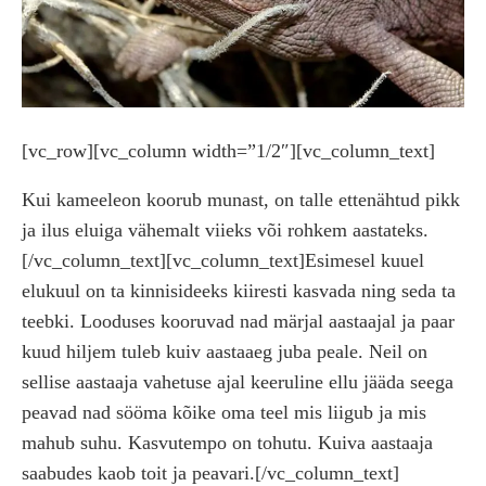
[vc_row][vc_column width=”1/2″][vc_column_text]
Kui kameeleon koorub munast, on talle ettenähtud pikk
ja ilus eluiga vähemalt viieks või rohkem aastateks.
[/vc_column_text][vc_column_text]Esimesel kuuel
elukuul on ta kinnisideeks kiiresti kasvada ning seda ta
teebki. Looduses kooruvad nad märjal aastaajal ja paar
kuud hiljem tuleb kuiv aastaaeg juba peale. Neil on
sellise aastaaja vahetuse ajal keeruline ellu jääda seega
peavad nad sööma kõike oma teel mis liigub ja mis
mahub suhu. Kasvutempo on tohutu. Kuiva aastaaja
saabudes kaob toit ja peavari.[/vc_column_text]