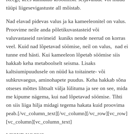
tüüpi liigesevigastuste all mõistab.
Nad elavad pidevas valus ja ka kameeleonitel on valus.
Proovime neile anda põletikuvastasteid või
valuvastaseid ravimeid
kuniks nende neerud on korras
veel. Kuid nad lõpetavad söömise, neil on valus,
nad ei
tunne end hästi. Kui kameeleon lõpetab söömise siis
hakkab keha metaboolselt seisma. Lisaks
kaltsiumipuudusele on nüüd ka toitainete- või
suhkruvaegus, aminohapete puudus. Keha hakkab sõna
otseses mõttes lihtsalt välja lülituma ja see on see, mida
me kipume nägema, kui nad lõpetavad söömise. Tihti
on siis liiga hilja midagi tegema hakata kuid proovima
peab.[/vc_column_text][/vc_column][/vc_row][vc_row]
[vc_column][vc_column_text]