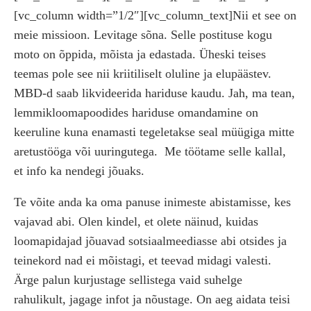
[vc_column width=”1/2″][vc_column_text]Nii et see on
meie missioon. Levitage sõna. Selle postituse kogu
moto on õppida, mõista ja edastada. Üheski teises
teemas pole see nii kriitiliselt oluline ja elupäästev.
MBD-d saab likvideerida hariduse kaudu. Jah, ma tean,
lemmikloomapoodides hariduse omandamine on
keeruline kuna enamasti tegeletakse seal müügiga mitte
aretustööga või uuringutega.
Me töötame selle kallal,
et info ka nendegi jõuaks.
Te võite anda ka oma panuse inimeste abistamisse, kes
vajavad abi. Olen kindel, et olete näinud, kuidas
loomapidajad jõuavad sotsiaalmeediasse abi otsides ja
teinekord nad ei mõistagi, et teevad midagi valesti.
Ärge palun kurjustage sellistega vaid suhelge
rahulikult, jagage infot ja nõustage. On aeg aidata teisi