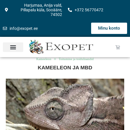
Harjumaa, Anija vald,
Pillapalu küla, Sooääre,
+372 56770472
74502
Minu konto
info@exopet.ee
Kameeleon
Toitumine ja toidulisandid
KAMEELEON JA MBD