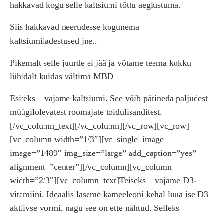
hakkavad kogu selle kaltsiumi tõttu aeglustuma.
Siis hakkavad neerudesse kogunema
kaltsiumiladestused jne..
Pikemalt selle juurde ei jää ja võtame teema kokku
lühidalt kuidas vältima MBD
Esiteks – vajame kaltsiumi. See võib pärineda paljudest
müügilolevatest roomajate toidulisanditest.
[/vc_column_text][/vc_column][/vc_row][vc_row]
[vc_column width=”1/3″][vc_single_image
image=”1489″ img_size=”large” add_caption=”yes”
alignment=”center”][/vc_column][vc_column
width=”2/3″][vc_column_text]Teiseks – vajame D3-
vitamiini. Ideaalis laseme kameeleoni kehal luua ise D3
aktiivse vormi, nagu see on ette nähtud. Selleks