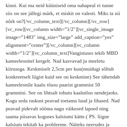
kinni. Kui ma neid küüniseid oma nahapeal ei tunne
siis on see jällegi märk, et miskit on valesti. Miks ta nii
nõrk on?[/vc_column_text][/vc_column][/vc_row]
[vc_row][vc_column width=”1/2″][vc_single_image
image=”1483″ img_size=”large” add_caption=”yes”
alignment=”center”][/vc_column][vc_column
width=”1/2″][vc_column_text]Vangistuses tekib MBD
kameeleonitel kergelt. Nad kasvavad ju meeletu
kiirusega. Keskmiselt 2,5cm per kuu(muidugi sõltub
konkreetselt liigist kuid see on keskmine) See tähendab
kameeleonile kaalu tõusu paarist grammist 50
grammini. See on lihtsalt tohutu kaalutõus nendejaoks.
Kogu seda raskust peavad toetama luud ja lihased. Nad
peavad pidevalt sööma nagu väikesed lapsed ning
saama piisavas koguses kalsiumi kätte.( PS. liigne
kalsium tekitab ka probleeme. Näiteks neerudes ja