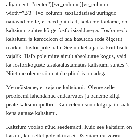
alignment=”center”][/vc_column][vc_column
width=”2/3″][vc_column_text]Edasised uuringud
näitavad meile, et need putukad, keda me toidame, on
kaltsiumi suhtes kõrge fosforisisaldusega. Fosfor seob
kaltsiumi ja kameeleon ei saa kasutada seda õigesti(
märkus: fosfor pole halb. See on keha jaoks kriitiliselt
vajalik. Halb pole mitte ainult absoluutne kogus, vaid
ka fosforikoguste tasakaalustamatus kaltsiumi suhtes ).
Niiet me oleme siin natuke plindris omadega.
Me mõistame, et vajame kaltsiumi.
Oleme selle
probleemi lahendanud endaarvates ja paneme kilgi
peale kaltsiumipulbrit. Kameeleon sööb kilgi ja ta saab
kena annuse kaltsiumi.
Kaltsium voolab nüüd seedetrakti. Kuid see kaltsium on
kasutu, kui sellel pole aktiivset D3-vitamiini vormi.