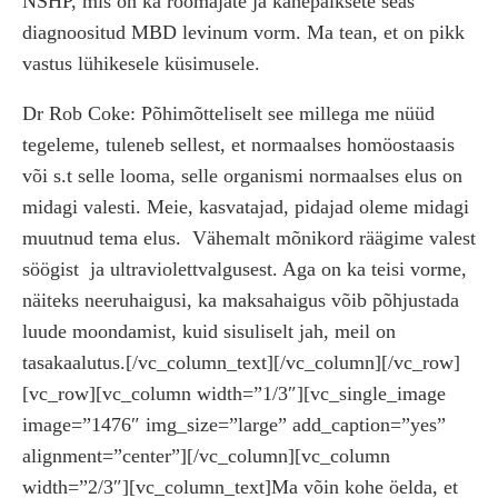
NSHP, mis on ka roomajate ja kahepaiksete seas
diagnoositud MBD levinum vorm. Ma tean, et on pikk
vastus lühikesele küsimusele.
Dr Rob Coke: Põhimõtteliselt see millega me nüüd
tegeleme, tuleneb sellest, et normaalses homöostaasis
või s.t selle looma, selle organismi normaalses elus on
midagi valesti. Meie, kasvatajad, pidajad oleme midagi
muutnud tema elus.
Vähemalt mõnikord räägime valest
söögist
ja ultraviolettvalgusest. Aga on ka teisi vorme,
näiteks neeruhaigusi, ka maksahaigus võib põhjustada
luude moondamist, kuid sisuliselt jah, meil on
tasakaalutus.[/vc_column_text][/vc_column][/vc_row]
[vc_row][vc_column width=”1/3″][vc_single_image
image=”1476″ img_size=”large” add_caption=”yes”
alignment=”center”][/vc_column][vc_column
width=”2/3″][vc_column_text]Ma võin kohe öelda, et