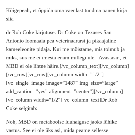
Kõigepealt, et õppida oma vaenlast tundma panen kirja
siia
dr Rob Coke kirjutuse. Dr Coke on Texases San
Antonio loomaaia pea veterinaararst ja pikaajaline
kameeleonite pidaja. Kui me mõistame, mis toimub ja
miks, siis me ei imesta enam millegi üle.
Avastasin, et
MBD ei ole lihtne häire.[/vc_column_text][/vc_column]
[/vc_row][vc_row][vc_column width=”1/2″]
[vc_single_image image=”1487″ img_size=”large”
add_caption=”yes” alignment=”center”][/vc_column]
[vc_column width=”1/2″][vc_column_text]Dr Rob
Coke selgitab:
Noh, MBD on metaboolse luuhaiguse jaoks lühike
vastus. See ei ole üks asi, mida peame sellesse