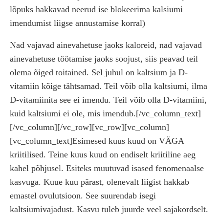
lõpuks hakkavad neerud ise blokeerima kalsiumi
imendumist liigse annustamise korral)
Nad vajavad ainevahetuse jaoks kaloreid, nad vajavad
ainevahetuse töötamise jaoks soojust, siis peavad teil
olema õiged toitained. Sel juhul on kaltsium ja D-
vitamiin kõige tähtsamad. Teil võib olla kaltsiumi, ilma
D-vitamiinita see ei imendu. Teil võib olla D-vitamiini,
kuid kaltsiumi ei ole, mis imendub.[/vc_column_text]
[/vc_column][/vc_row][vc_row][vc_column]
[vc_column_text]Esimesed kuus kuud on VÄGA
kriitilised. Teine kuus kuud on endiselt kriitiline aeg
kahel põhjusel. Esiteks muutuvad isased fenomenaalse
kasvuga. Kuue kuu pärast, olenevalt liigist hakkab
emastel ovulutsioon. See suurendab isegi
kaltsiumivajadust. Kasvu tuleb juurde veel sajakordselt.