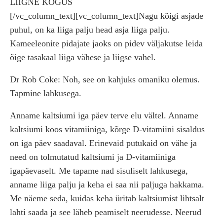
LIIGNE KOGUS
[/vc_column_text][vc_column_text]Nagu kõigi asjade
puhul, on ka liiga palju head asja liiga palju.
Kameeleonite pidajate jaoks on pidev väljakutse leida
õige tasakaal liiga vähese ja liigse vahel.
Dr Rob Coke: Noh, see on kahjuks omaniku olemus.
Tapmine lahkusega.
Anname kaltsiumi iga päev terve elu vältel. Anname
kaltsiumi koos vitamiiniga, kõrge D-vitamiini sisaldus
on iga päev saadaval. Erinevaid putukaid on vähe ja
need on tolmutatud kaltsiumi ja D-vitamiiniga
igapäevaselt. Me tapame nad sisuliselt lahkusega,
anname liiga palju ja keha ei saa nii paljuga hakkama.
Me näeme seda, kuidas keha üritab kaltsiumist lihtsalt
lahti saada ja see läheb peamiselt neerudesse. Neerud