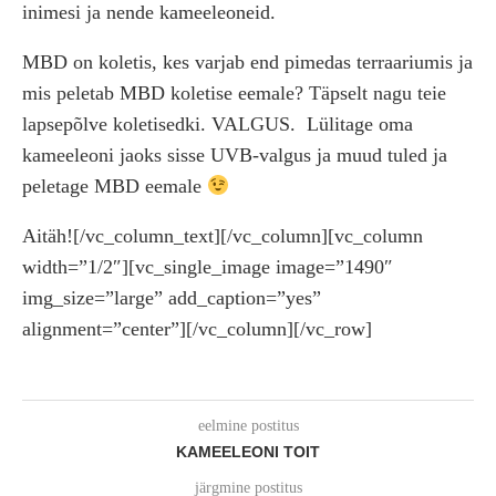
inimesi ja nende kameeleoneid.
MBD on koletis, kes varjab end pimedas terraariumis ja
mis peletab MBD koletise eemale? Täpselt nagu teie
lapsepõlve koletisedki. VALGUS.
Lülitage oma
kameeleoni jaoks sisse UVB-valgus ja muud tuled ja
peletage MBD eemale
Aitäh![/vc_column_text][/vc_column][vc_column
width=”1/2″][vc_single_image image=”1490″
img_size=”large” add_caption=”yes”
alignment=”center”][/vc_column][/vc_row]
eelmine postitus
KAMEELEONI TOIT
järgmine postitus