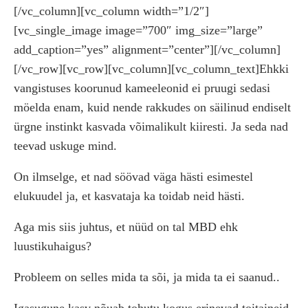
[/vc_column][vc_column width=”1/2″]
[vc_single_image image=”700″ img_size=”large”
add_caption=”yes” alignment=”center”][/vc_column]
[/vc_row][vc_row][vc_column][vc_column_text]Ehkki
vangistuses koorunud kameeleonid ei pruugi sedasi
möelda enam, kuid nende rakkudes on säilinud endiselt
ürgne instinkt kasvada võimalikult kiiresti. Ja seda nad
teevad uskuge mind.
On ilmselge, et nad söövad väga hästi esimestel
elukuudel ja, et kasvataja ka toidab neid hästi.
Aga mis siis juhtus, et nüüd on tal MBD ehk
luustikuhaigus?
Probleem on selles mida ta sõi, ja mida ta ei saanud..