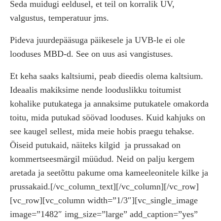
Seda muidugi eeldusel, et teil on korralik UV,
valgustus, temperatuur jms.
Pideva juurdepääsuga päikesele ja UVB-le ei ole
looduses MBD-d. See on uus asi vangistuses.
Et keha saaks kaltsiumi, peab dieedis olema kaltsium.
Ideaalis makiksime nende looduslikku toitumist
kohalike putukatega ja annaksime putukatele omakorda
toitu, mida putukad söövad looduses. Kuid kahjuks on
see kaugel sellest, mida meie hobis praegu tehakse.
Öiseid putukaid, näiteks kilgid
ja prussakad on
kommertseesmärgil müüdud. Neid on palju kergem
aretada ja seetõttu pakume oma kameeleonitele kilke ja
prussakaid.[/vc_column_text][/vc_column][/vc_row]
[vc_row][vc_column width=”1/3″][vc_single_image
image=”1482″ img_size=”large” add_caption=”yes”