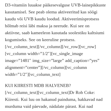
D3-vitamiin luuakse päikesevalguse UVB-lainepikkuste
kasutamisel. See peab olema aktiveeritud kas söögi
kaudu või UVB kaudu loodud. Aktiveerimisprotsess
hõlmab reisi läbi maksa ja neerude. Kui see on
aktiivne, saab kameeleon kasutada soolestiku kaltsiumi
kogumiseks. See on keeruline protsess.
[/vc_column_text][/vc_column][/vc_row][vc_row]
[vc_column width=”1/2″][vc_single_image
image=”1481″ img_size=”large” add_caption=”yes”
alignment=”center”][/vc_column][vc_column
width=”1/2″][vc_column_text]
KUI KIIRESTI MDB HALVENEB?
[/vc_column_text][vc_column_text]Dr Rob Coke:
Kiiresti. Kui luu on hakanud painduma, hakkavad nad
murduma vaid päevade, nädalate pärast. Kui nad