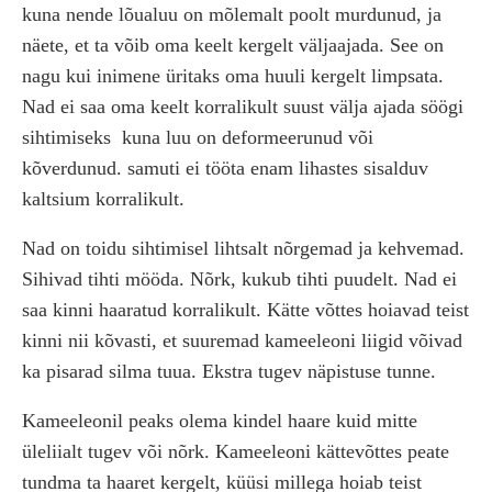
kuna nende lõualuu on mõlemalt poolt murdunud, ja
näete, et ta võib oma keelt kergelt väljaajada. See on
nagu kui inimene üritaks oma huuli kergelt limpsata.
Nad ei saa oma keelt korralikult suust välja ajada söögi
sihtimiseks
kuna luu on deformeerunud või
kõverdunud. samuti ei tööta enam lihastes sisalduv
kaltsium korralikult.
Nad on toidu sihtimisel lihtsalt nõrgemad ja kehvemad.
Sihivad tihti mööda. Nõrk, kukub tihti puudelt. Nad ei
saa kinni haaratud korralikult. Kätte võttes hoiavad teist
kinni nii kõvasti, et suuremad kameeleoni liigid võivad
ka pisarad silma tuua. Ekstra tugev näpistuse tunne.
Kameeleonil peaks olema kindel haare kuid mitte
üleliialt tugev või nõrk. Kameeleoni kättevõttes peate
tundma ta haaret kergelt, küüsi millega hoiab teist