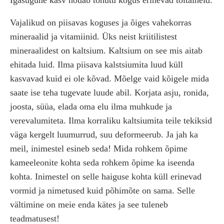
Igasugune kasv nõuab tohutu kogus erinevad toitaineid.
Vajalikud on piisavas koguses ja õiges vahekorras
mineraalid ja vitamiinid. Üks neist kriitilistest
mineraalidest on kaltsium. Kaltsium on see mis aitab
ehitada luid. Ilma piisava kalstsiumita luud küll
kasvavad kuid ei ole kõvad. Mõelge vaid kõigele mida
saate ise teha tugevate luude abil. Korjata asju, ronida,
joosta, süüa, elada oma elu ilma muhkude ja
verevalumiteta. Ilma korraliku kaltsiumita teile tekiksid
väga kergelt luumurrud, suu deformeerub. Ja jah ka
meil, inimestel esineb seda! Mida rohkem õpime
kameeleonite kohta seda rohkem õpime ka iseenda
kohta. Inimestel on selle haiguse kohta küll erinevad
vormid ja nimetused kuid põhimõte on sama. Selle
vältimine on meie enda kätes ja see tuleneb
teadmatusest!