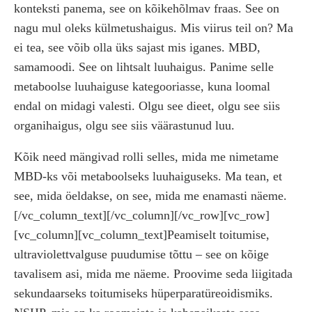
konteksti panema, see on kõikehõlmav fraas. See on
nagu mul oleks külmetushaigus. Mis viirus teil on? Ma
ei tea, see võib olla üks sajast mis iganes. MBD,
samamoodi. See on lihtsalt luuhaigus. Panime selle
metaboolse luuhaiguse kategooriasse, kuna loomal
endal on midagi valesti. Olgu see dieet, olgu see siis
organihaigus, olgu see siis väärastunud luu.
Kõik need mängivad rolli selles, mida me nimetame
MBD-ks või metaboolseks luuhaiguseks. Ma tean, et
see, mida öeldakse, on see, mida me enamasti näeme.
[/vc_column_text][/vc_column][/vc_row][vc_row]
[vc_column][vc_column_text]Peamiselt toitumise,
ultraviolettvalguse puudumise tõttu – see on kõige
tavalisem asi, mida me näeme. Proovime seda liigitada
sekundaarseks toitumiseks hüperparatüreoidismiks.