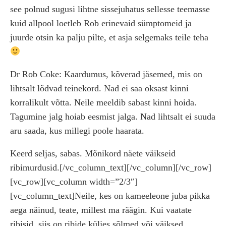
see polnud sugusi lihtne sissejuhatus sellesse teemasse
kuid allpool loetleb Rob erinevaid sümptomeid ja
juurde otsin ka palju pilte, et asja selgemaks teile teha
Dr Rob Coke: Kaardumus, kõverad jäsemed, mis on
lihtsalt lõdvad teinekord. Nad ei saa oksast kinni
korralikult võtta. Neile meeldib sabast kinni hoida.
Tagumine jalg hoiab eesmist jalga. Nad lihtsalt ei suuda
aru saada, kus millegi poole haarata.
Keerd seljas, sabas. Mõnikord näete väikseid
ribimurdusid.[/vc_column_text][/vc_column][/vc_row]
[vc_row][vc_column width=”2/3″]
[vc_column_text]Neile, kes on kameeleone juba pikka
aega näinud, teate, millest ma räägin. Kui vaatate
ribisid, siis on ribide küljes sõlmed või väiksed