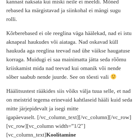
kannast naksata kui miski neile ei meeldi. Mõned
rebased ka märgistavad ja siinkohal ei mängi sugu
rolli.
Kõrberebased ei ole reeglina väga häälekad, nad ei istu
aknapeal haukudes või aiataga. Nad oskavad küll
haukuda aga reeglina teevad nad ühe väikse haugatuse
korraga. Muidugi ei saa mainimatta jätta seda rõõmu
kriiskamist mida nad teevad kui omanik või nende
sõber saabub nende juurde. See on tõesti vali
Häälitsustest rääkides siis võiks välja tuua selle, et nad
on meistrid tegema erinevaid kahtlaseid hääli kuid seda
mitte järjepidevalt ja isegi mitte
igapäevaselt.
[/vc_column_text][/vc_column][/vc_row]
[vc_row][vc_column width=”1/2″]
[vc_column_text]
Koolitamine