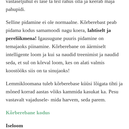
vastaseljuhul ei lase ta teil rahus olla ja keerab maja
pahupidi.
Selline pidamine ei ole normaalne. Kõrberebast peab
pidama kodus samamoodi nagu koera,
lahtiselt ja
pereliikmena!
Igausugune puuris pidamine on
temajaoks piinamine. Kõrberebane on äärmiselt
intelligente loom ja kui sa naudid treenimist ja naudid
seda, et sul on kõrval loom, kes on alati valmis
koostööks siis on ta sinujaoks!
Lemmikloomana tuleb kõrberebase küüsi lõigata tihti ja
mõned korrad aastas võiks kammida kasukat ka. Pesu
vastavalt vajadusele- mida harvem, seda parem.
Kõrberebane kodus
Iseloom