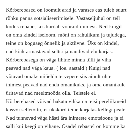
Kõrberebased on loomult arad ja varases eas tuleb suurt
rõhku panna sotsialiseerimisele. Vastaseljuhul on teil
kodus rebane, kes kardab võõraid inimesi. Neil kõigil
on oma kindel iseloom. mõni on rahulikum ja tujudega,
teine on koguaeg õnnelik ja aktiivne. Üks on kindel,
nad kõik armastavad seltsi ja naudivad elu karjas.
Kõrberebasega on väga lihtne minna tülli ja viha
peavad nad väga kaua. ( loe. aastaid ) Kuigi nad
võtavad omaks niiöelda tervepere siis ainult ühte
inimest peavad nad enda omanikuks, ja oma omanikule
üritavad nad meeltmööda olla. Teistele ei.
Kõrberebased võivad hakata vihkama teisi pereliikmeid
kasvõi selletõttu, et ükskord teine karjatas kellegi peale.
Nad tunnevad väga hästi ära inimeste emotsioone ja ei
salli kui keegi on vihane. Osadel rebastel on komme ka