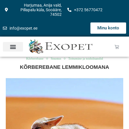
Harjumaa, Anija vald,
Pillapalu küla, Sooääre,
+372 56770472
74502
Minu konto
info@exopet.ee
Kõrberebane
Sisustus
Toitumine ja toidulisandid
KÕRBEREBANE LEMMIKLOOMANA