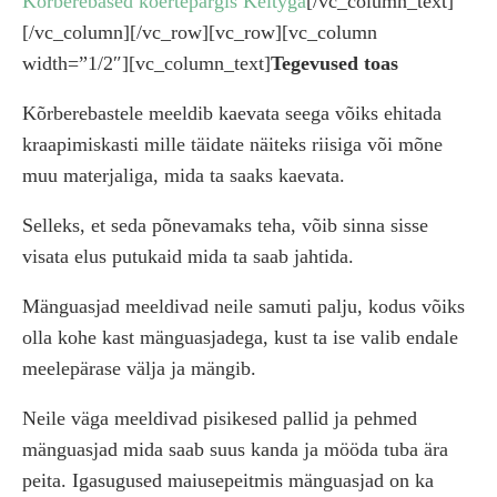
Kõrberebased koertepargis Keityga
[/vc_column_text]
[/vc_column][/vc_row][vc_row][vc_column
width=”1/2″][vc_column_text]
Tegevused toas
Kõrberebastele meeldib kaevata seega võiks ehitada
kraapimiskasti mille täidate näiteks riisiga või mõne
muu materjaliga, mida ta saaks kaevata.
Selleks, et seda põnevamaks teha, võib sinna sisse
visata elus putukaid mida ta saab jahtida.
Mänguasjad meeldivad neile samuti palju, kodus võiks
olla kohe kast mänguasjadega, kust ta ise valib endale
meelepärase välja ja mängib.
Neile väga meeldivad pisikesed pallid ja pehmed
mänguasjad mida saab suus kanda ja mööda tuba ära
peita. Igasugused maiusepeitmis mänguasjad on ka