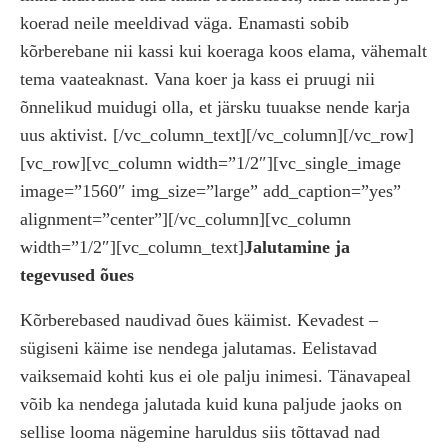
koerad neile meeldivad väga. Enamasti sobib
kõrberebane nii kassi kui koeraga koos elama, vähemalt
tema vaateaknast. Vana koer ja kass ei pruugi nii
õnnelikud muidugi olla, et järsku tuuakse nende karja
uus aktivist.
[/vc_column_text][/vc_column][/vc_row]
[vc_row][vc_column width=”1/2″][vc_single_image
image=”1560″ img_size=”large” add_caption=”yes”
alignment=”center”][/vc_column][vc_column
width=”1/2″][vc_column_text]
Jalutamine ja
tegevused õues
Kõrberebased naudivad õues käimist. Kevadest –
sügiseni käime ise nendega jalutamas. Eelistavad
vaiksemaid kohti kus ei ole palju inimesi. Tänavapeal
võib ka nendega jalutada kuid kuna paljude jaoks on
sellise looma nägemine haruldus siis tõttavad nad