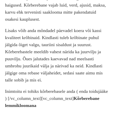
haigused. Kõrberebane vajab luid, verd, ajusid, maksa,
karvu ehk tervenisti saaklooma mitte pakendatuid
osakesi kauplusest.
Lisaks võib anda mõndadel päevadel koera või kassi
kvaliteet krõbinaid. Kindlasti tuleb krõbinate puhul
jälgida õiget valgu, tauriini sisaldust ja suurust.
Kõrberebastele meeldib vahest närida ka juurvilju ja
puuvilju. Õues jalutades kaevavad nad meelsasti
umbrohu juurikaid välja ja närivad ka neid. Kindlasti
jälgige oma rebase väljaheidet, sedasi saate aimu mis
talle sobib ja mis ei.
Inimtoitu ei tohiks kõrberebasele anda ( enda toidujääke
)
[/vc_column_text][vc_column_text]
Kõrberebane
lemmikloomana