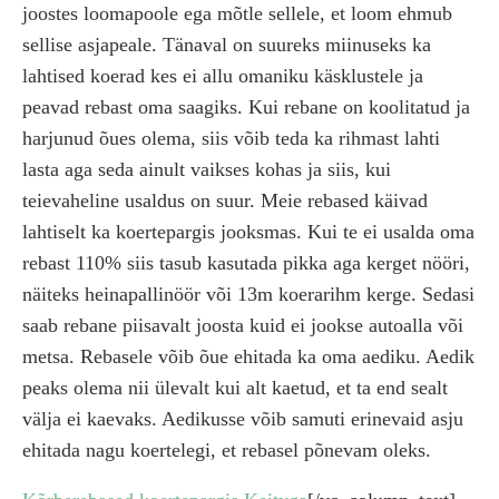
joostes loomapoole ega mõtle sellele, et loom ehmub
sellise asjapeale. Tänaval on suureks miinuseks ka
lahtised koerad kes ei allu omaniku käsklustele ja
peavad rebast oma saagiks. Kui rebane on koolitatud ja
harjunud õues olema, siis võib teda ka rihmast lahti
lasta aga seda ainult vaikses kohas ja siis, kui
teievaheline usaldus on suur. Meie rebased käivad
lahtiselt ka koertepargis jooksmas. Kui te ei usalda oma
rebast 110% siis tasub kasutada pikka aga kerget nööri,
näiteks heinapallinöör või 13m koerarihm kerge. Sedasi
saab rebane piisavalt joosta kuid ei jookse autoalla või
metsa. Rebasele võib õue ehitada ka oma aediku. Aedik
peaks olema nii ülevalt kui alt kaetud, et ta end sealt
välja ei kaevaks. Aedikusse võib samuti erinevaid asju
ehitada nagu koertelegi, et rebasel põnevam oleks.