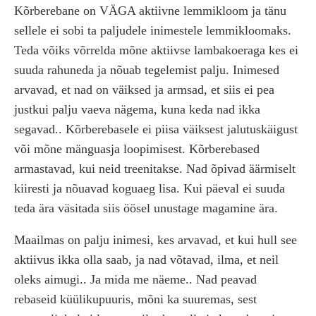
Kõrberebane on VÄGA aktiivne lemmikloom ja tänu
sellele ei sobi ta paljudele inimestele lemmikloomaks.
Teda võiks võrrelda mõne aktiivse lambakoeraga kes ei
suuda rahuneda ja nõuab tegelemist palju. Inimesed
arvavad, et nad on väiksed ja armsad, et siis ei pea
justkui palju vaeva nägema, kuna keda nad ikka
segavad.. Kõrberebasele ei piisa väiksest jalutuskäigust
või mõne mänguasja loopimisest. Kõrberebased
armastavad, kui neid treenitakse. Nad õpivad äärmiselt
kiiresti ja nõuavad koguaeg lisa. Kui päeval ei suuda
teda ära väsitada siis öösel unustage magamine ära.
Maailmas on palju inimesi, kes arvavad, et kui hull see
aktiivus ikka olla saab, ja nad võtavad, ilma, et neil
oleks aimugi.. Ja mida me näeme.. Nad peavad
rebaseid küülikupuuris, mõni ka suuremas, sest