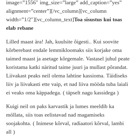
image=”1556″ img_size=”large” add_caption=”yes”
alignment=”center”][/vc_column][vc_column
width=”1/2″][vc_column_text]
Toa sisustus kui toas
elab rebane
Lilled maast ära! Jah, kuulsite õigesti.. Kui soovite
kõrberebast endale lemmikloomaks siis korjake oma
taimed maast ja asetage kõrgemale. Vastasel juhul peate
koristama katki näritud taime juuri ja mullast põrandat.
Liivakast peaks neil olema lahtine kassioma. Täidiseks
liiv ja liivakasti ette vaip, et nad liiva mööda tuba laiali
ei veaks oma käppadega. ( täpselt nagu kassidega )
Kuigi neil on paks karvastik ja lumes meeldib ka
möllata, siis toas eelistavad nad magamiseks
soojakohta. ( Inimese kõrval, radiaatori kõrval, lambi
all )