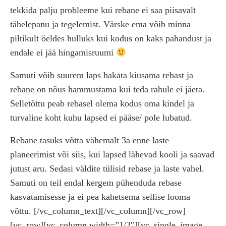
tekkida palju probleeme kui rebane ei saa piisavalt
tähelepanu ja tegelemist. Värske ema võib minna
piltikult öeldes hulluks kui kodus on kaks pahandust ja
endale ei jää hingamisruumi
Samuti võib suurem laps hakata kiusama rebast ja
rebane on nõus hammustama kui teda rahule ei jäeta.
Selletõttu peab rebasel olema kodus oma kindel ja
turvaline koht kuhu lapsed ei pääse/ pole lubatud.
Rebane tasuks võtta vähemalt 3a enne laste
planeerimist või siis, kui lapsed lähevad kooli ja saavad
jutust aru. Sedasi väldite tülisid rebase ja laste vahel.
Samuti on teil endal kergem pühenduda rebase
kasvatamisesse ja ei pea kahetsema sellise looma
võttu.
[/vc_column_text][/vc_column][/vc_row]
[vc_row][vc_column width=”1/2″][vc_single_image