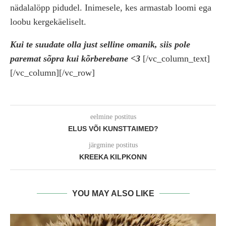
nädalalöpp pidudel. Inimesele, kes armastab loomi ega
loobu kergekäeliselt.
Kui te suudate olla just selline omanik, siis pole
paremat sõpra kui kõrberebane <3
[/vc_column_text]
[/vc_column][/vc_row]
eelmine postitus
ELUS VÕI KUNSTTAIMED?
järgmine postitus
KREEKA KILPKONN
YOU MAY ALSO LIKE