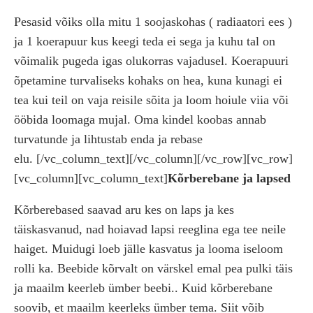
Pesasid võiks olla mitu 1 soojaskohas ( radiaatori ees )
ja 1 koerapuur kus keegi teda ei sega ja kuhu tal on
võimalik pugeda igas olukorras vajadusel. Koerapuuri
õpetamine turvaliseks kohaks on hea, kuna kunagi ei
tea kui teil on vaja reisile sõita ja loom hoiule viia või
ööbida loomaga mujal. Oma kindel koobas annab
turvatunde ja lihtustab enda ja rebase
elu.
[/vc_column_text][/vc_column][/vc_row][vc_row]
[vc_column][vc_column_text]
Kõrberebane ja lapsed
Kõrberebased saavad aru kes on laps ja kes
täiskasvanud, nad hoiavad lapsi reeglina ega tee neile
haiget. Muidugi loeb jälle kasvatus ja looma iseloom
rolli ka. Beebide kõrvalt on värskel emal pea pulki täis
ja maailm keerleb ümber beebi.. Kuid kõrberebane
soovib, et maailm keerleks ümber tema. Siit võib