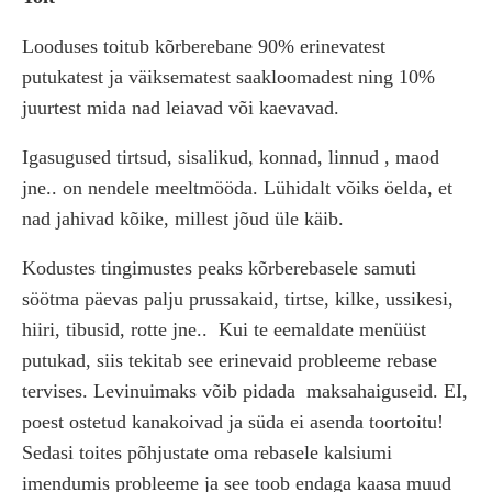
Looduses toitub kõrberebane 90% erinevatest
putukatest ja väiksematest saakloomadest ning 10%
juurtest mida nad leiavad või kaevavad.
Igasugused tirtsud, sisalikud, konnad, linnud , maod
jne.. on nendele meeltmööda. Lühidalt võiks öelda, et
nad jahivad kõike, millest jõud üle käib.
Kodustes tingimustes peaks kõrberebasele samuti
söötma päevas palju prussakaid, tirtse, kilke, ussikesi,
hiiri, tibusid, rotte jne..
Kui te eemaldate menüüst
putukad, siis tekitab see erinevaid probleeme rebase
tervises. Levinuimaks võib pidada
maksahaiguseid. EI,
poest ostetud kanakoivad ja süda ei asenda toortoitu!
Sedasi toites põhjustate oma rebasele kalsiumi
imendumis probleeme ja see toob endaga kaasa muud