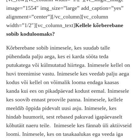
image=”1554″ img_size=”large” add_caption=”yes”
alignment=”center”][/vc_column][vc_column
width=”1/2″][vc_column_text]
Kellele kõrberebane
sobib koduloomaks?
Kõrberebane sobib inimesele, kes suudab talle
pühendada palju aega, kes ei karda sööta teda
putukatega või külmutatud hiirtega. Inimesele kellel on
huvi treenimise vastu. Inimesele kes veedab palju aega
kodus või kellel on võimalik looma endaga kaasas
kanda kui ees on pikadpäevad kodust eemal. Inimesele
kes soovib ennast proovile panna. Inimesele, kellele
meeldib õppida pidevalt uusi asju. Inimesele, kes
hindab huumorit, sest rebased pakuvad igapäevaselt
kõhutäit naeru teile.
Inimesele kes fännab üli aktiivseid
loomi. Inimesele, kes on tasakaalukas ega veeda iga