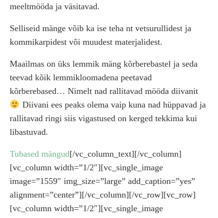
meeltmööda ja väsitavad.
Selliseid mänge võib ka ise teha nt vetsurullidest ja
kommikarpidest või muudest materjalidest.
Maailmas on üks lemmik mäng kõrberebastel ja seda
teevad kõik lemmikloomadena peetavad
kõrberebased… Nimelt nad rallitavad mööda diivanit
Diivani ees peaks olema vaip kuna nad hüppavad ja
rallitavad ringi siis vigastused on kerged tekkima kui
libastuvad.
Tubased mängud
[/vc_column_text][/vc_column]
[vc_column width=”1/2″][vc_single_image
image=”1559″ img_size=”large” add_caption=”yes”
alignment=”center”][/vc_column][/vc_row][vc_row]
[vc_column width=”1/2″][vc_single_image