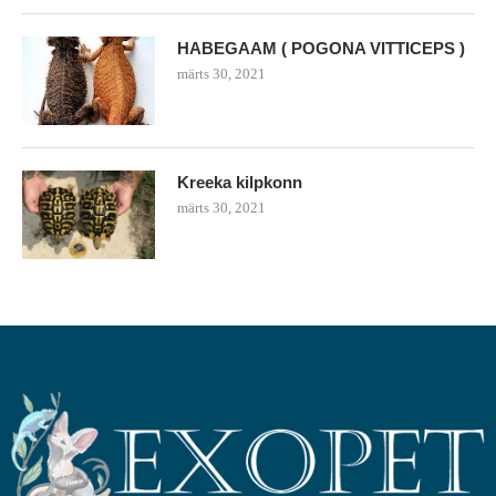
HABEGAAM ( POGONA VITTICEPS )
märts 30, 2021
Kreeka kilpkonn
märts 30, 2021