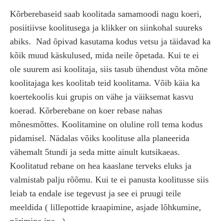
Kõrberebaseid saab koolitada samamoodi nagu koeri,
posiitiivse koolitusega ja klikker on siinkohal suureks
abiks.
Nad õpivad kasutama kodus vetsu ja täidavad ka
kõik muud käskulused, mida neile õpetada. Kui te ei
ole suurem asi koolitaja, siis tasub ühendust võta mõne
koolitajaga kes koolitab teid koolitama. Võib käia ka
koertekoolis kui grupis on vähe ja väiksemat kasvu
koerad. Kõrberebane on koer rebase nahas
mõnesmõttes. Koolitamine on oluline roll tema kodus
pidamisel. Nädalas võiks koolituse alla planeerida
vähemalt 5tundi ja seda mitte ainult kutsikaeas.
Koolitatud rebane on hea kaaslane terveks eluks ja
valmistab palju rõõmu. Kui te ei panusta koolitusse siis
leiab ta endale ise tegevust ja see ei pruugi teile
meeldida ( lillepottide kraapimine, asjade lõhkumine,