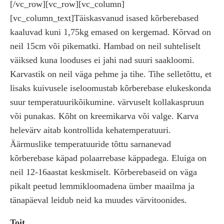
[/vc_row][vc_row][vc_column]
[vc_column_text]Täiskasvanud isased kõrberebased
kaaluvad kuni 1,75kg emased on kergemad. Kõrvad on
neil 15cm või pikematki. Hambad on neil suhteliselt
väiksed kuna looduses ei jahi nad suuri saakloomi.
Karvastik on neil väga pehme ja tihe. Tihe selletõttu, et
lisaks kuivusele iseloomustab kõrberebase elukeskonda
suur temperatuurikõikumine. värvuselt kollakaspruun
või punakas. Kõht on kreemikarva või valge. Karva
helevärv aitab kontrollida kehatemperatuuri.
Äärmuslike temperatuuride tõttu sarnanevad
kõrberebase käpad polaarrebase käppadega. Eluiga on
neil 12-16aastat keskmiselt. Kõrberebaseid on väga
pikalt peetud lemmikloomadena ümber maailma ja
tänapäeval leidub neid ka muudes värvitoonides.
Toit