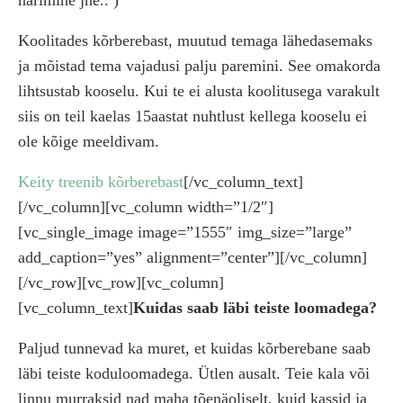
närimine jne.. )
Koolitades kõrberebast, muutud temaga lähedasemaks
ja mõistad tema vajadusi palju paremini. See omakorda
lihtsustab kooselu. Kui te ei alusta koolitusega varakult
siis on teil kaelas 15aastat nuhtlust kellega kooselu ei
ole kõige meeldivam.
Keity treenib kõrberebast
[/vc_column_text]
[/vc_column][vc_column width=”1/2″]
[vc_single_image image=”1555″ img_size=”large”
add_caption=”yes” alignment=”center”][/vc_column]
[/vc_row][vc_row][vc_column]
[vc_column_text]
Kuidas saab läbi teiste loomadega?
Paljud tunnevad ka muret, et kuidas kõrberebane saab
läbi teiste koduloomadega. Ütlen ausalt. Teie kala või
linnu murraksid nad maha tõenäoliselt, kuid kassid ja